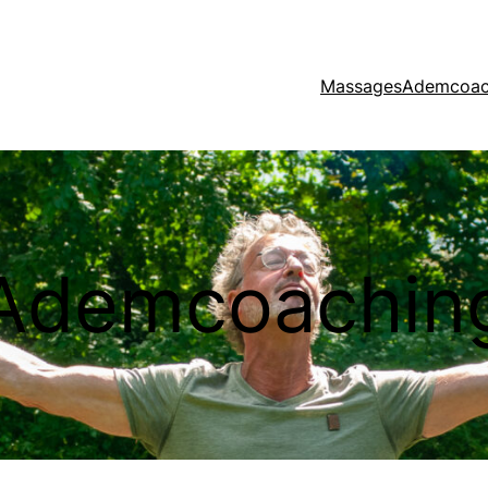
Massages
Ademcoac
Ademcoachin