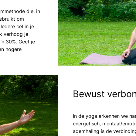
emmethode die, in
ebruikt om
edere cel in je
k verhoog je
o’n 30%. Geef je
en hogere
Bewust verbo
In de yoga erkennen we naa
energetisch, mentaal/emotio
ademhaling is de verbindin