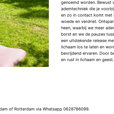
genoemd worden. Bewust v
ademtechniek die je voorbi
en zo in contact komt met b
woede en verdriet. Ontspan
heen, waarbij we meer adem
borst en we de pauzes tusse
een uitstekende release me
lichaam los te laten en wo
bevrijdend ervaren. Door be
en rust in lichaam en geest.
iedam of Rotterdam via Whatsapp 0628786099.