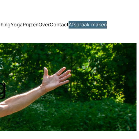
hing
Yoga
Prijzen
Over
Contact
Afspraak maken
g